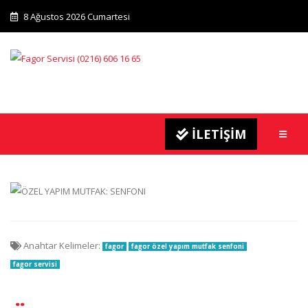
8 Ağustos 2026 Cumartesi
İLETİŞİM
Anahtar Kelimeler:
fagor
fagor özel yapım mutfak senfoni
fagor servisi