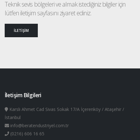
Teknik sevis bölgeleri ve almak istediğiniz bilgiler için
lütfen iletişim sayfasını ziyaret ediniz.
İLETİŞİM
İletişim Bilgileri
Karslı Ahmet Cad Sivas Sokak 17/A İçerenköy / Ataşehir /
İstanbul
info@beratendustriyel.com.tr
(0216) 606 16 65