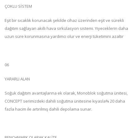
ÇOKLU SİSTEM
Eşit bir sıcaklık korunacak şekilde cihaz üzerinden eşit ve sürekli
dağıtım sağlayan akıllı hava sirkülasyon sistemi. Yiyeceklerin daha
uzun süre korunmasına yardımcı olur ve enerji tüketimini azaltır
06
YARARLI ALAN
Soğuk dağıtım avantajlarına ek olarak, Monoblok soğutma ünitesi,
CONCEPT serimizdeki dahili soğutma ünitesine kıyasla% 20 daha
fazla hacim ile artırılmış dahili depolama sunar.
BENCHMARK OLARAK KALİTE