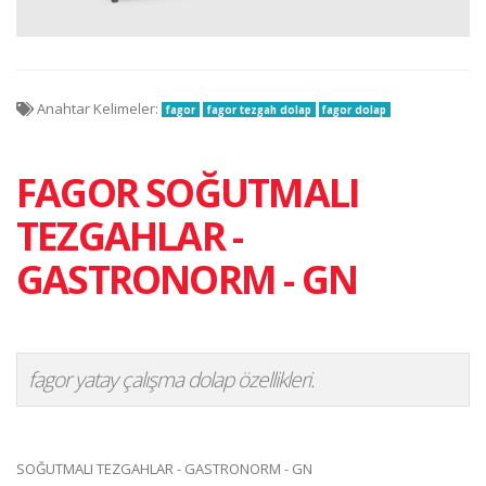
Anahtar Kelimeler:
fagor
fagor tezgah dolap
fagor dolap
FAGOR SOĞUTMALI
TEZGAHLAR -
GASTRONORM - GN
fagor yatay çalışma dolap özellikleri.
SOĞUTMALI TEZGAHLAR - GASTRONORM - GN