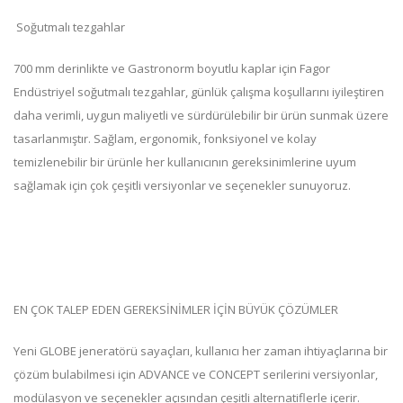
Soğutmalı tezgahlar
700 mm derinlikte ve Gastronorm boyutlu kaplar için Fagor
Endüstriyel soğutmalı tezgahlar, günlük çalışma koşullarını iyileştiren
daha verimli, uygun maliyetli ve sürdürülebilir bir ürün sunmak üzere
tasarlanmıştır. Sağlam, ergonomik, fonksiyonel ve kolay
temizlenebilir bir ürünle her kullanıcının gereksinimlerine uyum
sağlamak için çok çeşitli versiyonlar ve seçenekler sunuyoruz.
EN ÇOK TALEP EDEN GEREKSİNİMLER İÇİN BÜYÜK ÇÖZÜMLER
Yeni GLOBE jeneratörü sayaçları, kullanıcı her zaman ihtiyaçlarına bir
çözüm bulabilmesi için ADVANCE ve CONCEPT serilerini versiyonlar,
modülasyon ve seçenekler açısından çeşitli alternatiflerle içerir.