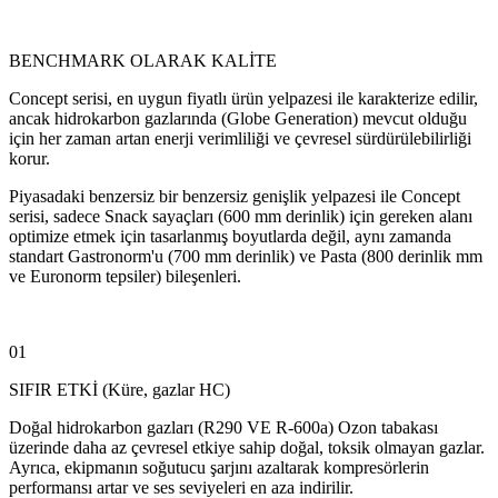
BENCHMARK OLARAK KALİTE
Concept serisi, en uygun fiyatlı ürün yelpazesi ile karakterize edilir,
ancak hidrokarbon gazlarında (Globe Generation) mevcut olduğu
için her zaman artan enerji verimliliği ve çevresel sürdürülebilirliği
korur.
Piyasadaki benzersiz bir benzersiz genişlik yelpazesi ile Concept
serisi, sadece Snack sayaçları (600 mm derinlik) için gereken alanı
optimize etmek için tasarlanmış boyutlarda değil, aynı zamanda
standart Gastronorm'u (700 mm derinlik) ve Pasta (800 derinlik mm
ve Euronorm tepsiler) bileşenleri.
01
SIFIR ETKİ (Küre, gazlar HC)
Doğal hidrokarbon gazları (R290 VE R-600a) Ozon tabakası
üzerinde daha az çevresel etkiye sahip doğal, toksik olmayan gazlar.
Ayrıca, ekipmanın soğutucu şarjını azaltarak kompresörlerin
performansı artar ve ses seviyeleri en aza indirilir.