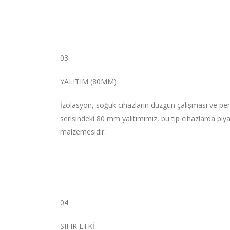
03
YALITIM (80MM)
İzolasyon, soğuk cihazların düzgün çalışması ve pe
serisindeki 80 mm yalıtımımız, bu tip cihazlarda pi
malzemesidir.
04
SIFIR ETKİ