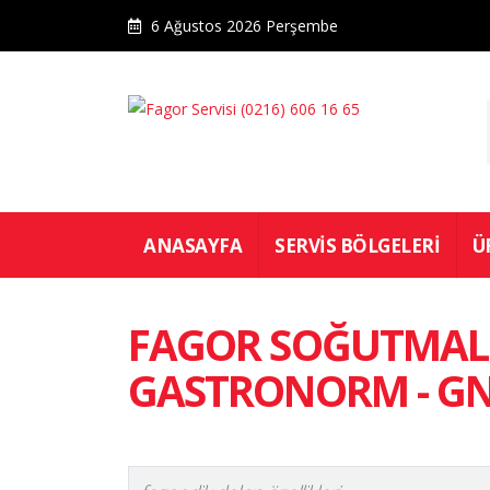
6 Ağustos 2026 Perşembe
ANASAYFA
SERVIS BÖLGELERI
Ü
FAGOR SOĞUTMALI
GASTRONORM - G