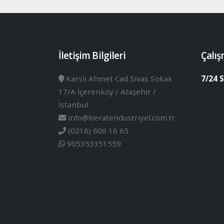
İletişim Bilgileri
Çalış
Karslı Ahmet Cad Sivas Sokak
7/24 S
17/A İçerenköy / Ataşehir /
İstanbul
info@beratendustriyel.com.tr
(0216) 606 16 65
905353351559