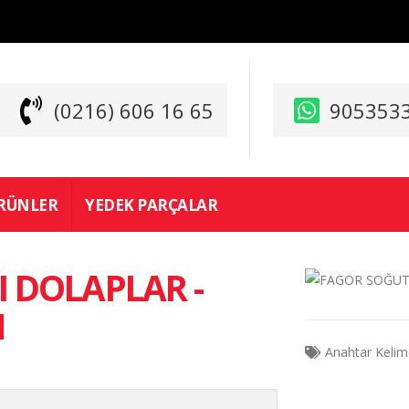
(0216) 606 16 65
905353
RÜNLER
YEDEK PARÇALAR
 DOLAPLAR -
N
Anahtar Kelim