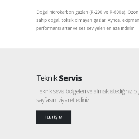
Doğal hidrokarbon gazları (R-290 ve R-600a). Ozon 
sahip doğal, toksik olmayan gazlar. Ayrıca, ekipman
performansı artar ve ses seviyeleri en aza indirilir.
Teknik
Servis
Teknik sevis bölgeleri ve almak istediğiniz bilgi
sayfasını ziyaret ediniz.
İLETİŞİM