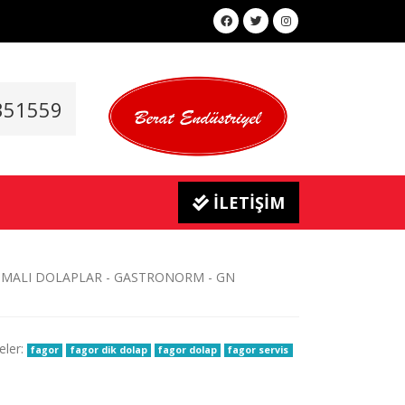
351559
İLETİŞİM
eler:
fagor
fagor dik dolap
fagor dolap
fagor servis