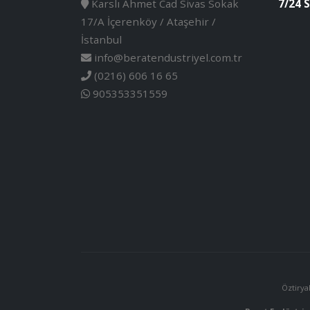
Karslı Ahmet Cad Sivas Sokak
7/24 S
17/A İçerenköy / Ataşehir /
İstanbul
info@beratendustriyel.com.tr
(0216) 606 16 65
905353351559
Öztirya