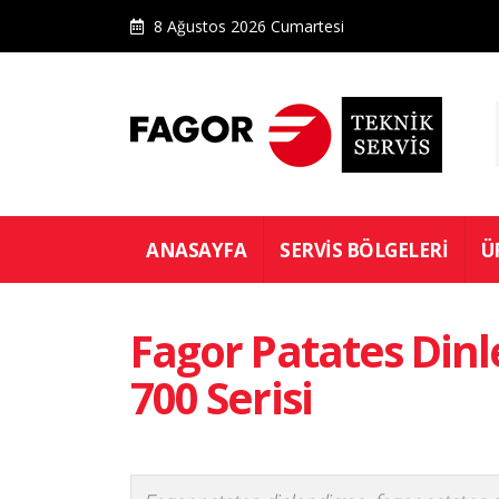
8 Ağustos 2026 Cumartesi
ANASAYFA
SERVIS BÖLGELERI
Ü
Fagor Patates Din
700 Serisi