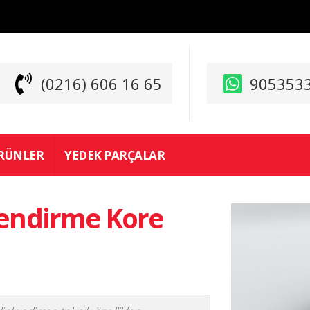
(0216) 606 16 65
905353
RÜNLER
YEDEK PARÇALAR
lendirme Kore