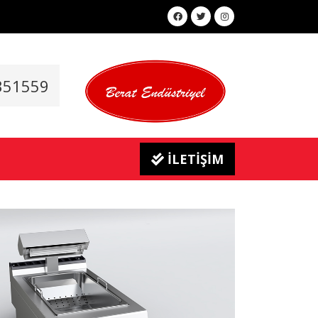
351559
İLETİŞİM