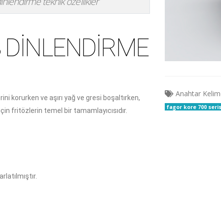
nlendirme teknik özellikler
 DINLENDIRME
Anahtar Kelim
erini korurken ve aşırı yağ ve gresi boşaltırken,
fagor kore 700 seris
çin fritözlerin temel bir tamamlayıcısıdır.
rlatılmıştır.