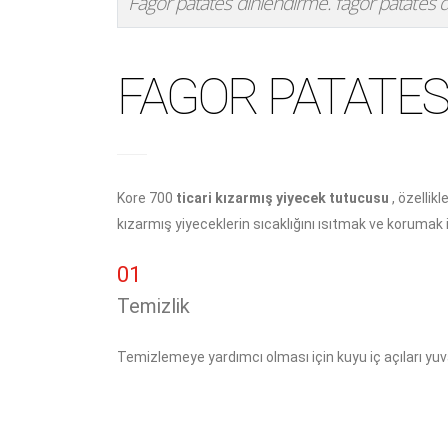
Fagor patates dinlendirme. fagor patates di
FAGOR PATATES
Kore 700
ticari kızarmış yiyecek tutucusu
, özellikl
kızarmış yiyeceklerin sıcaklığını ısıtmak ve korumak i
01
Temizlik
Temizlemeye yardımcı olması için kuyu iç açıları yuva