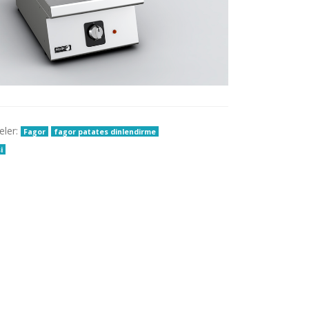
eler:
Fagor
fagor patates dinlendirme
i