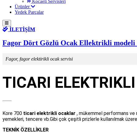
Kocaeli Servisleri
Ürünler
Yedek Parçalar
İLETİŞİM
Fagor Dört Gözlü Ocak Ellektrikli modeli
Fagor, fagor elektirikli ocak servisi
TICARI ELEKTRIKL
Kore 700
ticari elektrikli ocaklar
, mükemmel performans ve m
yemekleri, tencere vb.Gibi çok çeşitli prizlerle kullanılmak üzere
TEKNİK ÖZELLİKLER