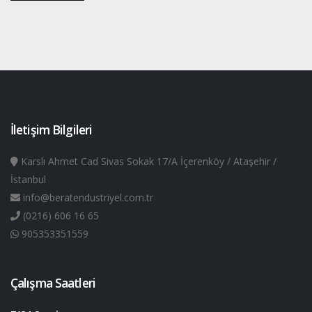
İletişim Bilgileri
Karslı Ahmet Cad Sivas Sokak 17/A İçerenköy / Ataşehir /
İstanbul
info@beratendustriyel.com.tr
(0216) 606 16 65
905353351559
Çalışma Saatleri