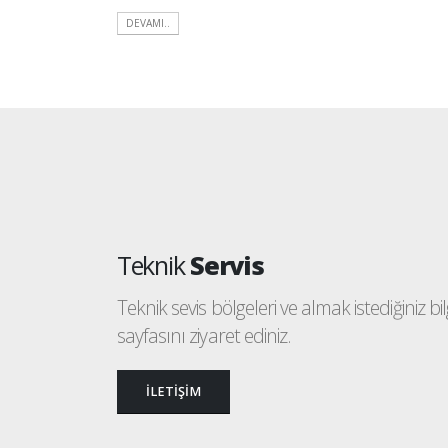
DEVAMI..
Teknik
Servis
Teknik sevis bölgeleri ve almak istediğiniz bilgi
sayfasını ziyaret ediniz.
İLETİŞİM