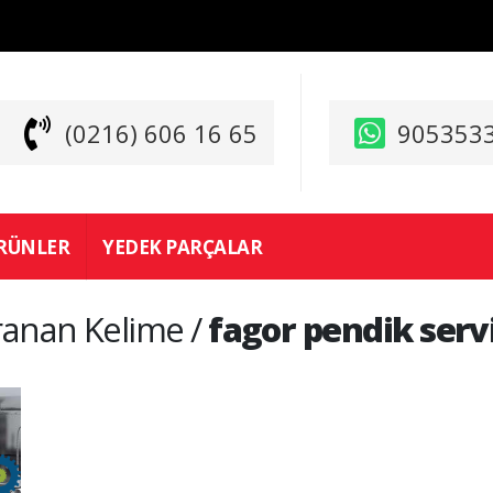
(0216) 606 16 65
905353
RÜNLER
YEDEK PARÇALAR
ranan Kelime /
fagor pendik servi