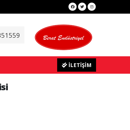
351559
İLETİŞİM
si