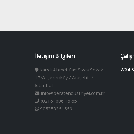
İletişim Bilgileri
Çalış
Karslı Ahmet Cad Sivas Sokak
7/24 S
17/A İçerenköy / Ataşehir /
İstanbul
info@beratendustriyel.com.tr
(0216) 606 16 65
905353351559