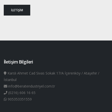
İLETİŞİM
İletişim Bilgileri
Karslı Ahmet Cad Sivas Sokak 17/A İçerenköy / Ataşehir /
İstanbul
info@beratendustriyel.com.tr
(0216) 606 16 65
905353351559