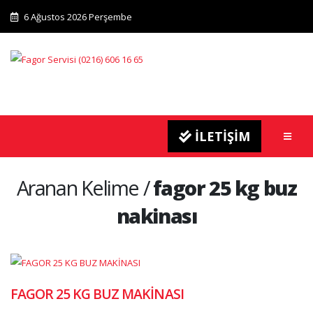
6 Ağustos 2026 Perşembe
İLETİŞİM
Aranan Kelime /
fagor 25 kg buz
nakinası
FAGOR 25 KG BUZ MAKİNASI