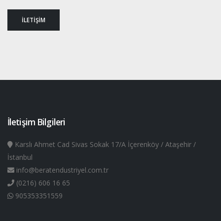
İLETİŞİM
İletişim Bilgileri
Karslı Ahmet Cad Sivas Sokak 17/A İçerenköy / Ataşehir /
İstanbul
info@beratendustriyel.com.tr
(0216) 606 16 65
905353351559