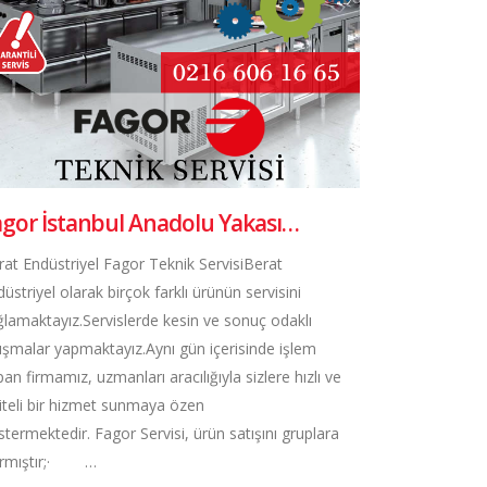
agor İstanbul Anadolu Yakası…
rat Endüstriyel Fagor Teknik ServisiBerat
üstriyel olarak birçok farklı ürünün servisini
ğlamaktayız.Servislerde kesin ve sonuç odaklı
lışmalar yapmaktayız.Aynı gün içerisinde işlem
an firmamız, uzmanları aracılığıyla sizlere hızlı ve
liteli bir hizmet sunmaya özen
termektedir. Fagor Servisi, ürün satışını gruplara
ırmıştır;· …