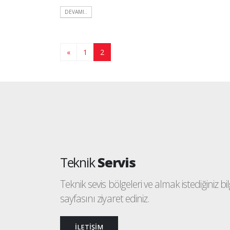
DEVAMI..
«
1
2
(current)
Teknik
Servis
Teknik sevis bölgeleri ve almak istediğiniz bilgi
sayfasını ziyaret ediniz.
İLETİŞİM