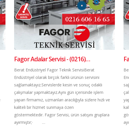
Fagor Adalar Servisi - (0216)…
F
Berat Endüstriyel Fagor Teknik ServisiBerat
Be
Endüstriyel olarak birçok farklı ürünün servisini
End
sağlamaktayız.Servislerde kesin ve sonuç odaklı
sa
çalışmalar yapmaktayız.Aynı gün içerisinde işlem
ça
e
yapan firmamız, uzmanları aracılığıyla sizlere hızlı ve
yap
kaliteli bir hizmet sunmaya özen
ka
göstermektedir. Fagor Servisi, ürün satışını gruplara
gös
ayırmıştır;· …
ay