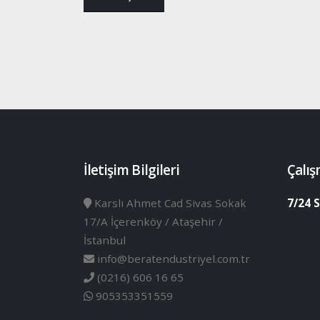
İletişim Bilgileri
Çalış
Karslı Ahmet Cad Sivas Sokak
7/24 S
17/A İçerenköy / Ataşehir /
İstanbul
info@beratendustriyel.com.tr
(0216) 606 16 65
905353351559