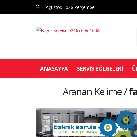
6 Ağustos 2026 Perşembe
ANASAYFA
SERVIS BÖLGELERI
Ü
Aranan Kelime /
f