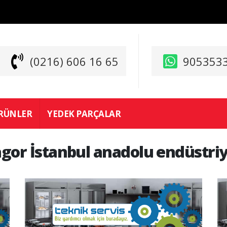
(0216) 606 16 65
905353
RÜNLER
YEDEK PARÇALAR
agor İstanbul anadolu endüstriy